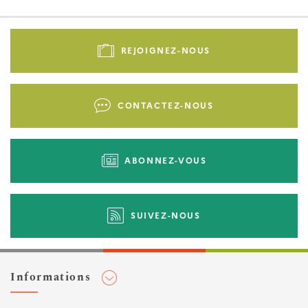
Pied
de
REJOIGNEZ-NOUS
page
-
Liens
CONTACTEZ-NOUS
d'actions
ABONNEZ-VOUS
SUIVEZ-NOUS
Informations