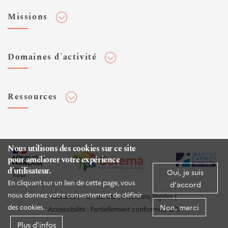
Adhérer au Cerema
Missions
Toute l'actualité
Agenda et événements
Conseiller & Concevoir
Domaines d'activité
Flux RSS
Elaborer, Diffuser & Animer
Réseaux sociaux
Rechercher & Innover
Aménagement et stratégies territoriales
Veilles et newsletters
Ressources
Normalisation
Bâtiment
Expertises Territoires
Mobilités
Plateforme de données ouvertes
Editions
Infrastructures de transport
Espace presse
Rapports d'étude
Nous utilisons des cookies sur ce site
Environnement et risques
pour améliorer votre expérience
Publications HAL
d'utilisateur.
Mer et littoral
Oui, je suis
Documentation routière (DTRF)
En cliquant sur un lien de cette page, vous
d'accord
Logiciels & apps
nous donnez votre consentement de définir
Cerema
Plan du site
Mentions légales
Non, merci
des cookies.
Accessibilité : Partiellement conforme
CGI
Sites web
Plus d'infos
Twitter Cerema