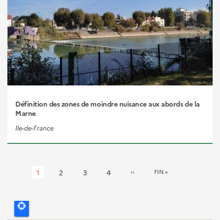
Définition des zones de moindre nuisance aux abords de la
Marne
Ile-de-France
Pagination
Page
1
Page
2
Page
3
Page
4
PAGE
››
DERNIÈRE
FIN »
SUIVANTE
PAGE
courante