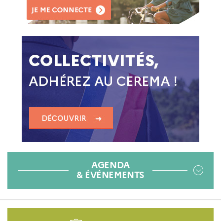
AGENDA
& ÉVÉNEMENTS
Pied
de