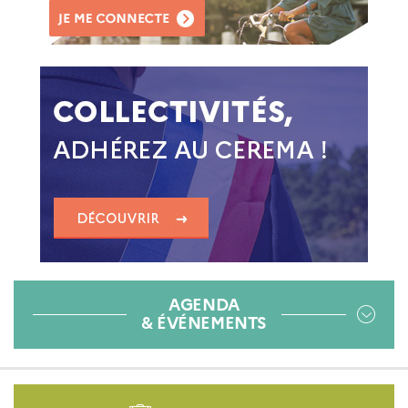
AGENDA
& ÉVÉNEMENTS
Pied
de