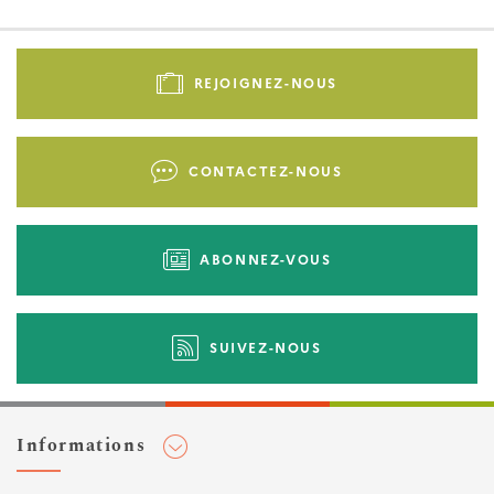
Pied
de
REJOIGNEZ-NOUS
page
-
Liens
CONTACTEZ-NOUS
d'actions
ABONNEZ-VOUS
SUIVEZ-NOUS
Informations