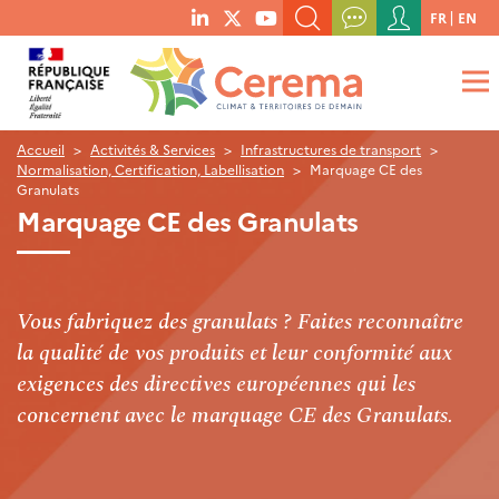
Menu
FR
EN
menu
du
RECHERCHER UN MOT-CLÉ, UNE PUBLICATION, ETC.
social
compte
links
de
QUE RECHERCHEZ-VOUS ?
OK
l'utilisateur
Accueil
Activités & Services
Infrastructures de transport
Normalisation, Certification, Labellisation
Marquage CE des
Granulats
Marquage CE des Granulats
Vous fabriquez des granulats ? Faites reconnaître
la qualité de vos produits et leur conformité aux
exigences des directives européennes qui les
concernent avec le marquage CE des Granulats.