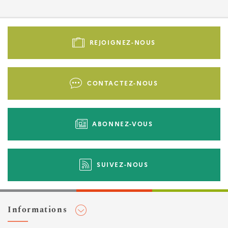
Pied
de
REJOIGNEZ-NOUS
page
-
Liens
CONTACTEZ-NOUS
d'actions
ABONNEZ-VOUS
SUIVEZ-NOUS
Informations