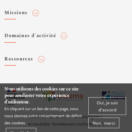
Adhérer au Cerema
Missions
Toute l'actualité
Agenda et événements
Conseiller & Concevoir
Domaines d'activité
Flux RSS
Elaborer, Diffuser & Animer
Réseaux sociaux
Rechercher & Innover
Aménagement et stratégies territoriales
Veilles et newsletters
Ressources
Normalisation
Bâtiment
Expertises Territoires
Mobilités
Plateforme de données ouvertes
Editions
Infrastructures de transport
Espace presse
Rapports d'étude
Nous utilisons des cookies sur ce site
Environnement et risques
pour améliorer votre expérience
Publications HAL
d'utilisateur.
Mer et littoral
Oui, je suis
Documentation routière (DTRF)
En cliquant sur un lien de cette page, vous
d'accord
Logiciels & apps
nous donnez votre consentement de définir
Cerema
Plan du site
Mentions légales
Non, merci
des cookies.
Accessibilité : Partiellement conforme
CGI
Sites web