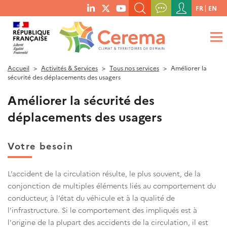
Menu
FR
EN
menu
du
RECHERCHER UN MOT-CLÉ, UNE PUBLICATION, ETC.
social
compte
links
de
QUE RECHERCHEZ-VOUS ?
OK
l'utilisateur
Accueil
Activités & Services
Tous nos services
Améliorer la
sécurité des déplacements des usagers
Améliorer la sécurité des
déplacements des usagers
Votre besoin
L’accident de la circulation résulte, le plus souvent, de la
conjonction de multiples éléments liés au comportement du
conducteur, à l’état du véhicule et à la qualité de
l’infrastructure. Si le comportement des impliqués est à
l'origine de la plupart des accidents de la circulation, il est