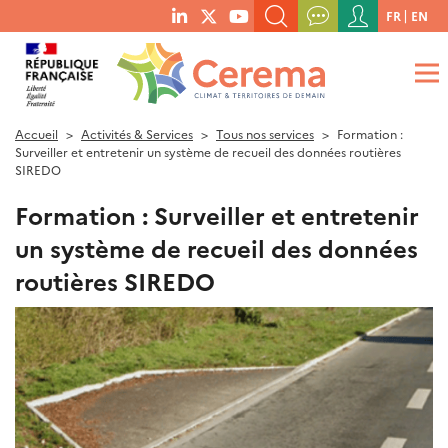
Menu
FR
EN
menu
du
RECHERCHER UN MOT-CLÉ, UNE PUBLICATION, ETC.
social
compte
links
de
QUE RECHERCHEZ-VOUS ?
OK
l'utilisateur
Accueil
Activités & Services
Tous nos services
Formation :
Surveiller et entretenir un système de recueil des données routières
SIREDO
Formation : Surveiller et entretenir
un système de recueil des données
routières SIREDO