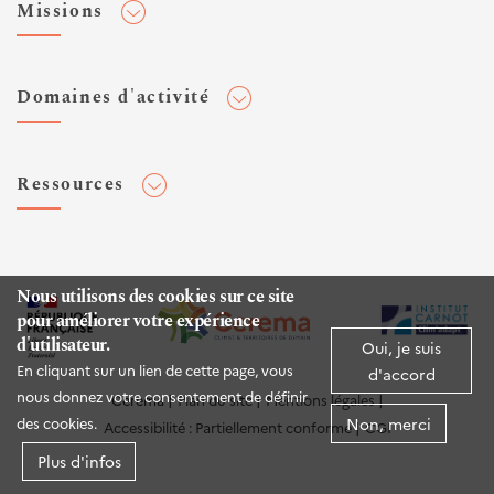
Missions
Toute l'actualité
Agenda et événements
Conseiller & Concevoir
Domaines d'activité
Flux RSS
Elaborer, Diffuser & Animer
Réseaux sociaux
Rechercher & Innover
Aménagement et stratégies territoriales
Veilles et newsletters
Ressources
Normalisation
Bâtiment
Expertises Territoires
Mobilités
Plateforme de données ouvertes
Editions
Infrastructures de transport
Espace presse
Rapports d'étude
Nous utilisons des cookies sur ce site
Environnement et risques
pour améliorer votre expérience
Publications HAL
d'utilisateur.
Mer et littoral
Oui, je suis
Documentation routière (DTRF)
En cliquant sur un lien de cette page, vous
d'accord
Logiciels & apps
nous donnez votre consentement de définir
Cerema
Plan du site
Mentions légales
Non, merci
des cookies.
Accessibilité : Partiellement conforme
CGI
Sites web
Plus d'infos
Twitter Cerema