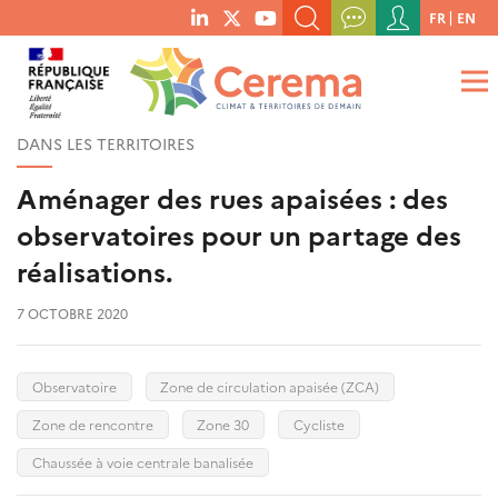
Menu
FR
EN
menu
du
RECHERCHER UN MOT-CLÉ, UNE PUBLICATION, ETC.
social
compte
links
de
QUE RECHERCHEZ-VOUS ?
OK
l'utilisateur
DANS LES TERRITOIRES
Aménager des rues apaisées : des
observatoires pour un partage des
réalisations.
7 OCTOBRE 2020
Observatoire
Zone de circulation apaisée (ZCA)
Zone de rencontre
Zone 30
Cycliste
Chaussée à voie centrale banalisée