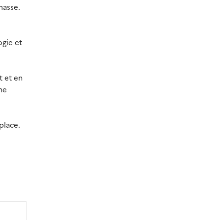
masse.
ogie et
t et en
ne
place.