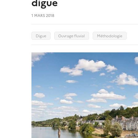
digue
1 MARS 2018
Digue
Ouvrage fluvial
Méthodologie