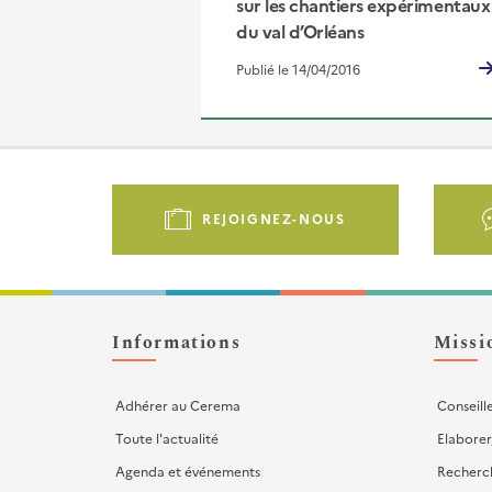
sur les chantiers expérimentaux
du val d’Orléans
Publié le 14/04/2016
Pied
de
REJOIGNEZ-NOUS
page
-
Liens
d'actions
Informations
Missi
Adhérer au Cerema
Conseill
Toute l'actualité
Elaborer
Agenda et événements
Recherc