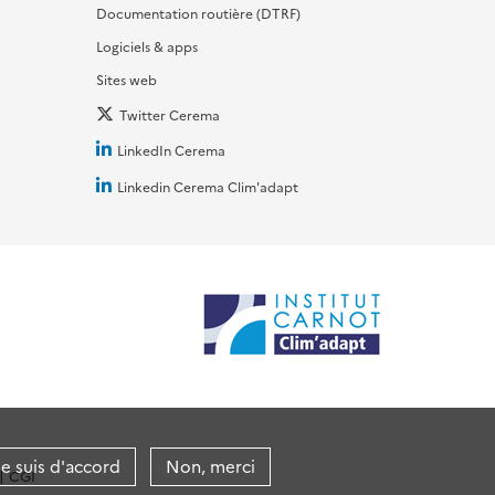
Documentation routière (DTRF)
Logiciels & apps
Sites web
Twitter Cerema
LinkedIn Cerema
Linkedin Cerema Clim'adapt
je suis d'accord
Non, merci
CGI