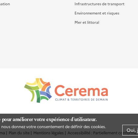
sation
Infrastructures de transport
Environnement et risques
Mer et littoral
e pour améliorer votre expérience d'utilisateur.
us nous donnez votre consentement de définir des cookies.
Oui, 
ma
Plan du site
Mentions légales
Accessibilité : Partiellement conforme