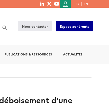
Menu
FR
EN
menu
du
social
compte
links
de
Nous contacter
Espace adhérents
l'utilisateur
PUBLICATIONS & RESSOURCES
ACTUALITÉS
e déboisement d’une