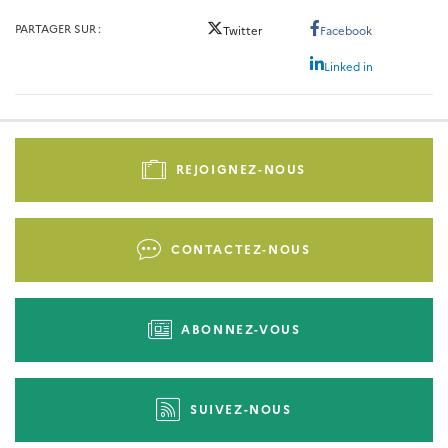
PARTAGER SUR
Twitter
Facebook
Linked in
Pied
de
REJOIGNEZ-NOUS
page
-
Liens
CONTACTEZ-NOUS
d'actions
ABONNEZ-VOUS
SUIVEZ-NOUS