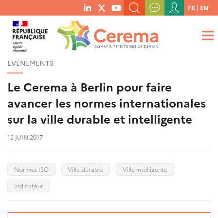
Menu
FR
EN
menu
du
RECHERCHER UN MOT-CLÉ, UNE PUBLICATION, ETC.
social
compte
links
de
QUE RECHERCHEZ-VOUS ?
OK
l'utilisateur
EVÉNEMENTS
Le Cerema à Berlin pour faire
avancer les normes internationales
sur la ville durable et intelligente
12 JUIN 2017
Normes ISO
Ville durable
Ville intelligente
Indicateur