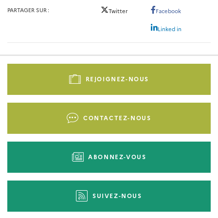
PARTAGER SUR
Twitter
Facebook
Linked in
Pied
de
REJOIGNEZ-NOUS
page
-
Liens
CONTACTEZ-NOUS
d'actions
ABONNEZ-VOUS
SUIVEZ-NOUS