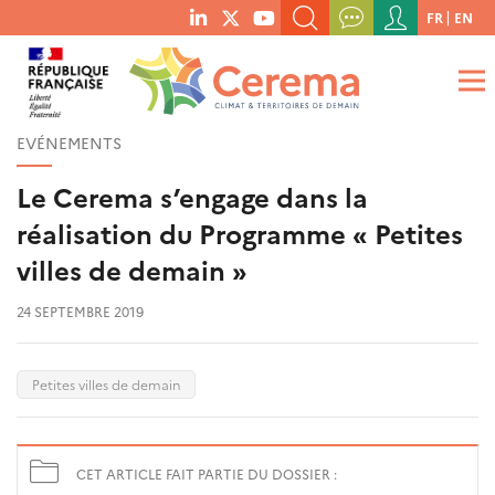
Menu
FR
EN
menu
du
RECHERCHER UN MOT-CLÉ, UNE PUBLICATION, ETC.
social
compte
links
de
QUE RECHERCHEZ-VOUS ?
OK
l'utilisateur
EVÉNEMENTS
Le Cerema s’engage dans la
réalisation du Programme « Petites
villes de demain »
24 SEPTEMBRE 2019
Petites villes de demain
CET ARTICLE FAIT PARTIE DU DOSSIER :