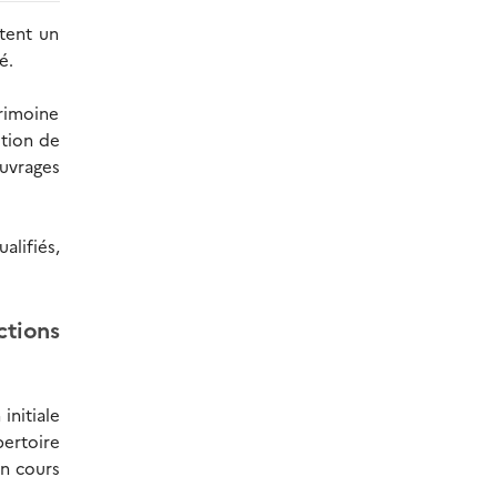
itent un
é.
trimoine
stion de
ouvrages
lifiés,
ctions
initiale
pertoire
en cours