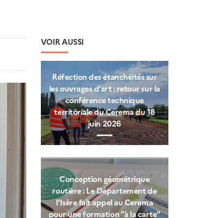
VOIR AUSSI
Réfection des étanchéités sur
les ouvrages d'art : retour sur la
conférence technique
territoriale du Cerema du 18
juin 2026
Conception géométrique
routière : Le Département de
l’Isère fait appel au Cerema
pour une formation "à la carte"