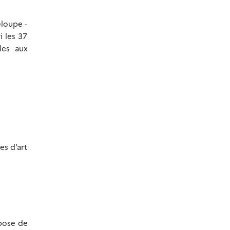
eloupe -
i les 37
les aux
es d’art
pose de