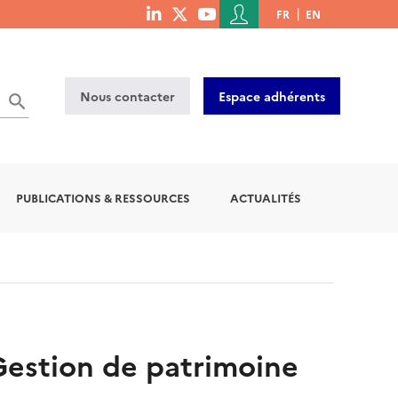
Menu
FR
EN
menu
du
social
compte
links
de
Nous contacter
Espace adhérents
l'utilisateur
PUBLICATIONS & RESSOURCES
ACTUALITÉS
estion de patrimoine