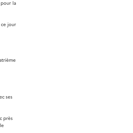
 pour la
 ce jour
atrième
ec ses
c près
le