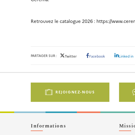
Retrouvez le catalogue 2026 : https://www.cerem
PARTAGER SUR
Twitter
Facebook
Linked in
Pied
de
REJOIGNEZ-NOUS
page
-
Liens
d'actions
Informations
Missi