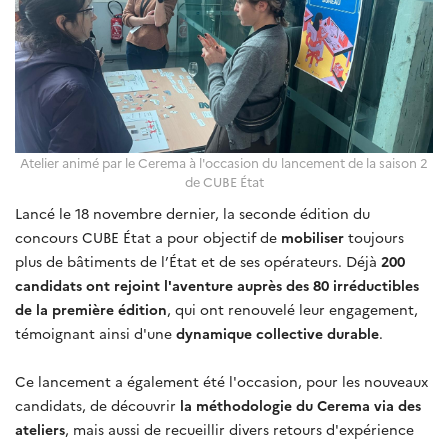
Atelier animé par le Cerema à l'occasion du lancement de la saison 2
de CUBE État
Lancé le 18 novembre dernier, la seconde édition du
concours CUBE État a pour objectif de
mobiliser
toujours
plus de bâtiments de l’État et de ses opérateurs. Déjà
200
candidats ont rejoint l'aventure auprès des 80 irréductibles
de la première édition
, qui ont renouvelé leur engagement,
témoignant ainsi d'une
dynamique collective durable
.
Ce lancement a également été l'occasion, pour les nouveaux
candidats, de découvrir
la méthodologie du Cerema via des
ateliers
, mais aussi de recueillir divers retours d'expérience