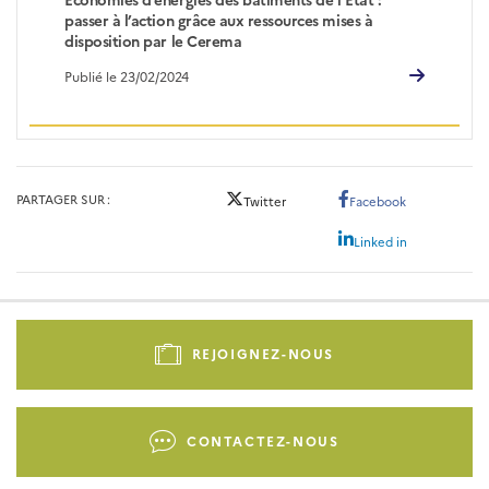
passer à l’action grâce aux ressources mises à
disposition par le Cerema
Publié le 23/02/2024
PARTAGER SUR
Twitter
Facebook
Linked in
Pied
de
REJOIGNEZ-NOUS
page
-
Liens
CONTACTEZ-NOUS
d'actions