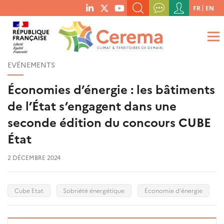
Menu
FR
EN
menu
du
RECHERCHER UN MOT-CLÉ, UNE PUBLICATION, ETC.
social
compte
links
de
QUE RECHERCHEZ-VOUS ?
OK
l'utilisateur
EVÉNEMENTS
Économies d’énergie : les bâtiments
de l’État s’engagent dans une
seconde édition du concours CUBE
État
2 DÉCEMBRE 2024
Cube Etat
Sobriété énergétique
Économie d'énergie