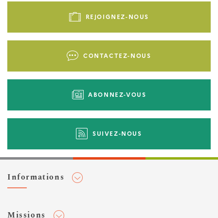
de
REJOIGNEZ-NOUS
page
-
Liens
CONTACTEZ-NOUS
d'actions
ABONNEZ-VOUS
SUIVEZ-NOUS
Informations
Adhérer au Cerema
Missions