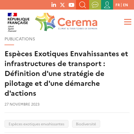
Menu
FR
EN
menu
du
RECHERCHER UN MOT-CLÉ, UNE PUBLICATION, ETC.
social
compte
links
de
QUE RECHERCHEZ-VOUS ?
OK
l'utilisateur
PUBLICATIONS
Espèces Exotiques Envahissantes et
infrastructures de transport :
Définition d'une stratégie de
pilotage et d'une démarche
d'actions
27 NOVEMBRE 2023
Espèces exotiques envahissantes
Biodiversité