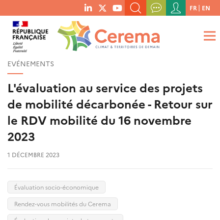
Menu
FR
EN
menu
du
RECHERCHER UN MOT-CLÉ, UNE PUBLICATION, ETC.
social
compte
links
de
QUE RECHERCHEZ-VOUS ?
OK
l'utilisateur
EVÉNEMENTS
L'évaluation au service des projets
de mobilité décarbonée - Retour sur
le RDV mobilité du 16 novembre
2023
1 DÉCEMBRE 2023
Évaluation socio-économique
Rendez-vous mobilités du Cerema