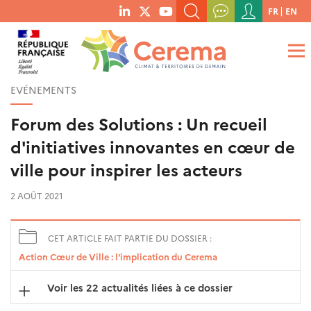
Menu
FR
EN
menu
du
RECHERCHER UN MOT-CLÉ, UNE PUBLICATION, ETC.
social
compte
links
de
QUE RECHERCHEZ-VOUS ?
OK
l'utilisateur
EVÉNEMENTS
Forum des Solutions : Un recueil
d'initiatives innovantes en cœur de
ville pour inspirer les acteurs
2 AOÛT 2021
CET ARTICLE FAIT PARTIE DU DOSSIER :
Action Cœur de Ville : l'implication du Cerema
Voir les 22 actualités liées à ce dossier