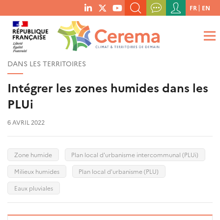
Menu
FR
EN
menu
du
RECHERCHER UN MOT-CLÉ, UNE PUBLICATION, ETC.
social
compte
links
de
QUE RECHERCHEZ-VOUS ?
OK
l'utilisateur
DANS LES TERRITOIRES
Intégrer les zones humides dans les
PLUi
6 AVRIL 2022
Zone humide
Plan local d'urbanisme intercommunal (PLUi)
Milieux humides
Plan local d'urbanisme (PLU)
Eaux pluviales