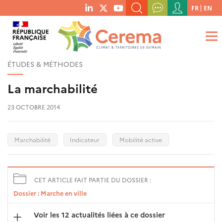
Menu
FR
EN
menu
du
RECHERCHER UN MOT-CLÉ, UNE PUBLICATION, ETC.
social
compte
links
de
QUE RECHERCHEZ-VOUS ?
OK
l'utilisateur
ÉTUDES & MÉTHODES
La marchabilité
23 OCTOBRE 2014
Marchabilité
Indicateur
Mobilité active
CET ARTICLE FAIT PARTIE DU DOSSIER :
Dossier : Marche en ville
Voir les 12 actualités liées à ce dossier