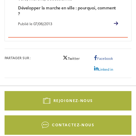
Développer la marche en ville : pourquoi, comment
?
Publié le 07/06/2013
PARTAGER SUR
Twitter
Facebook
Linked in
Pied
de
REJOIGNEZ-NOUS
page
-
Liens
CONTACTEZ-NOUS
d'actions