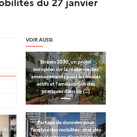
bilités du 27 janvier
VOIR AUSSI
Streets 2030, un projet
européen sur la résilience des
aménagements pour les modes
actifs et l'amélioration des
pratiques dans un (…)
Partage de données pour
l’analyse des mobilités : état des
lieux et retours d’expériences.