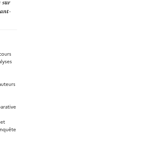
 sur
vant-
cours
alyses
auteurs
arative
 et
’enquête