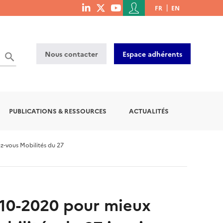
Menu
FR
EN
menu
du
social
compte
links
de
Nous contacter
Espace adhérents
l'utilisateur
PUBLICATIONS & RESSOURCES
ACTUALITÉS
z-vous Mobilités du 27
010-2020 pour mieux