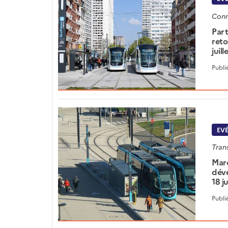
Conn
Part
reto
juil
Publi
EV
Tran
Marc
déve
18 j
Publi