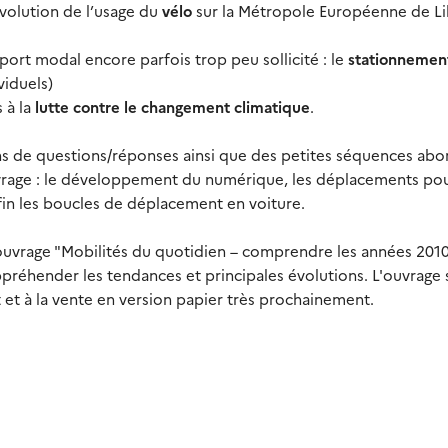
évolution de l’usage du
vélo
sur la Métropole Européenne de Lil
port modal encore parfois trop peu sollicité : le
stationnemen
viduels)
 à la
lutte contre le changement climatique
.
s de questions/réponses ainsi que des petites séquences abo
vrage : le développement du numérique, les déplacements po
n les boucles de déplacement en voiture.
l’ouvrage "Mobilités du quotidien – comprendre les années 201
réhender les tendances et principales évolutions. L'ouvrage 
 et à la vente en version papier très prochainement.