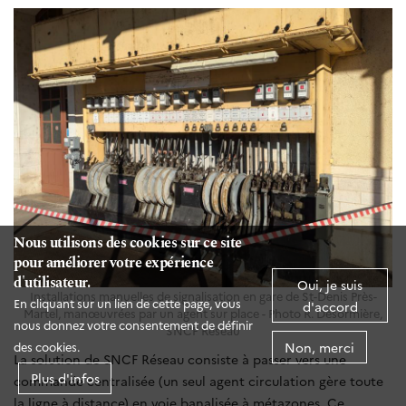
Nous utilisons des cookies sur ce site
pour améliorer votre expérience
d'utilisateur.
Oui, je suis
Installations manuelles de signalisation en gare de St-Denis Près-
En cliquant sur un lien de cette page, vous
d'accord
Martel, manœuvrées par un agent sur place - Photo R. Désormière,
nous donnez votre consentement de définir
SNCF Réseau
Non, merci
des cookies.
La solution de SNCF Réseau consiste à passer vers une
Plus d'infos
commande centralisée (un seul agent circulation gère toute
la ligne à distance) en voie banalisée à métazones. Ce