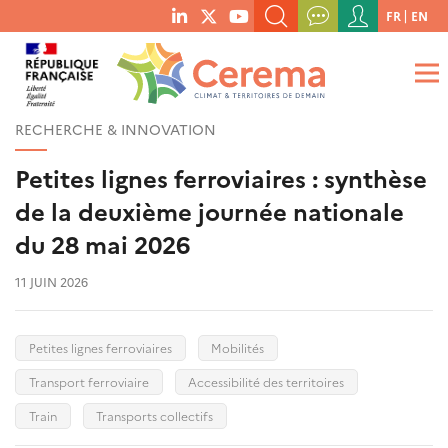
Menu
FR
EN
menu
du
RECHERCHER UN MOT-CLÉ, UNE PUBLICATION, ETC.
social
compte
links
de
QUE RECHERCHEZ-VOUS ?
OK
l'utilisateur
RECHERCHE & INNOVATION
Petites lignes ferroviaires : synthèse
de la deuxième journée nationale
du 28 mai 2026
11 JUIN 2026
Petites lignes ferroviaires
Mobilités
Transport ferroviaire
Accessibilité des territoires
Train
Transports collectifs