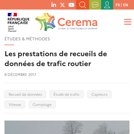
Menu
FR
EN
menu
du
RECHERCHER UN MOT-CLÉ, UNE PUBLICATION, ETC.
social
compte
links
de
QUE RECHERCHEZ-VOUS ?
OK
l'utilisateur
ÉTUDES & MÉTHODES
Les prestations de recueils de
données de trafic routier
6 DÉCEMBRE 2017
Recueil de données
Étude de trafic
Capteurs
Vitesse
Comptage