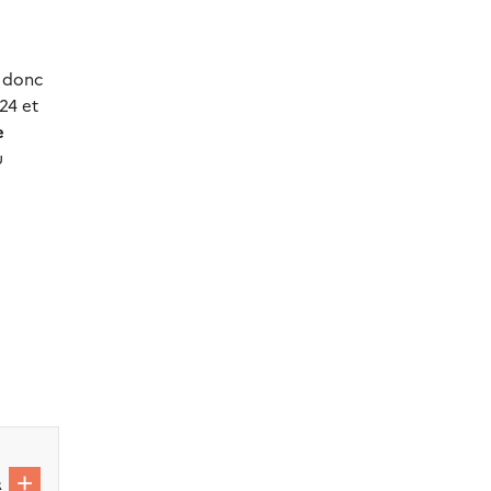
.
a donc
24 et
e
u
R