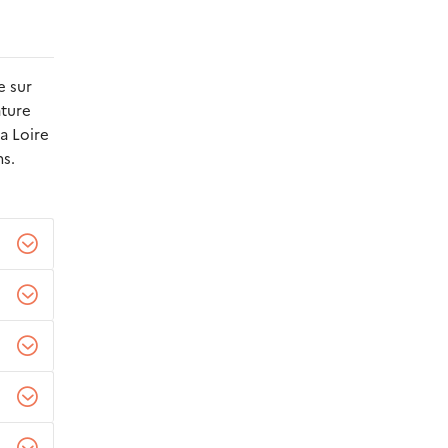
re
sur
ature
a Loire
ns.