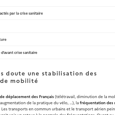
ctés par la crise sanitaire
ture
d’avant crise sanitaire
s doute une stabilisation des
de mobilité
s de déplacement des Français
(télétravail, diminution de la mob
ugmentation de la pratique du vélo, …), la
fréquentation des
. Les transports en commun urbains et le transport aérien pein
vrait voir un retour à la normale des fréquentations. Quant au