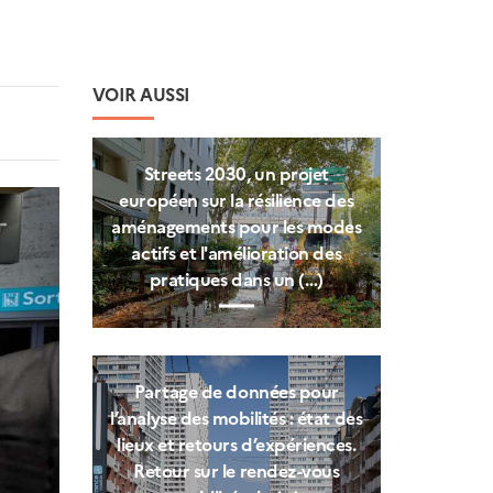
VOIR AUSSI
Streets 2030, un projet
européen sur la résilience des
aménagements pour les modes
actifs et l'amélioration des
pratiques dans un (…)
Partage de données pour
l’analyse des mobilités : état des
lieux et retours d’expériences.
Retour sur le rendez-vous