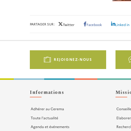
PARTAGER SUR
Twitter
Facebook
Linked in
Pied
de
REJOIGNEZ-NOUS
page
-
Liens
d'actions
Informations
Missi
Adhérer au Cerema
Conseill
Toute l'actualité
Elaborer
Agenda et événements
Recherc