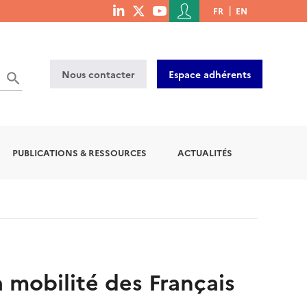
Menu
FR
EN
menu
du
social
compte
links
de
Nous contacter
Espace adhérents
l'utilisateur
PUBLICATIONS & RESSOURCES
ACTUALITÉS
a mobilité des Français