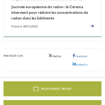
Journée européenne du radon : le Cerema
intervient pour réduire les concentrations de
radon dans les bâtiments
Publié le 06/11/2020
PARTAGER SUR
Twitter
Facebook
Linked in
Pied
de
REJOIGNEZ-NOUS
page
-
Liens