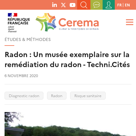
Menu
FR
EN
menu
du
RECHERCHER UN MOT-CLÉ, UNE PUBLICATION, ETC.
social
compte
links
de
QUE RECHERCHEZ-VOUS ?
OK
l'utilisateur
ÉTUDES & MÉTHODES
Radon : Un musée exemplaire sur la
remédiation du radon - Techni.Cités
6 NOVEMBRE 2020
Diagnostic radon
Radon
Risque sanitaire