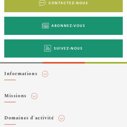
CONTACTEZ-NOUS
d'actions
ABONNEZ-VOUS
SUIVEZ-NOUS
Informations
Adhérer au Cerema
Missions
Toute l'actualité
Agenda et événements
Conseiller & Concevoir
Domaines d'activité
Flux RSS
Elaborer, Diffuser & Animer