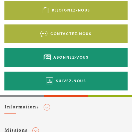
de
REJOIGNEZ-NOUS
page
-
Liens
CONTACTEZ-NOUS
d'actions
ABONNEZ-VOUS
SUIVEZ-NOUS
Informations
Adhérer au Cerema
Missions