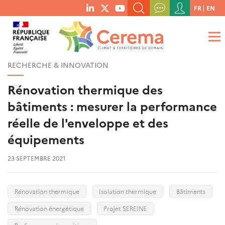
Menu
FR
EN
menu
du
RECHERCHER UN MOT-CLÉ, UNE PUBLICATION, ETC.
social
compte
links
de
QUE RECHERCHEZ-VOUS ?
OK
l'utilisateur
RECHERCHE & INNOVATION
Rénovation thermique des
bâtiments : mesurer la performance
réelle de l'enveloppe et des
équipements
23 SEPTEMBRE 2021
Rénovation thermique
Isolation thermique
Bâtiments
Rénovation énergétique
Projet SEREINE