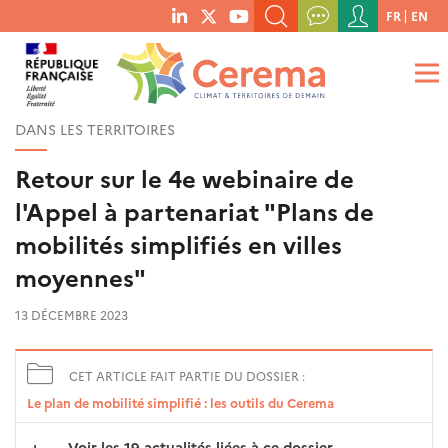
Menu
FR
EN
menu
du
RECHERCHER UN MOT-CLÉ, UNE PUBLICATION, ETC.
social
compte
links
de
QUE RECHERCHEZ-VOUS ?
OK
l'utilisateur
DANS LES TERRITOIRES
Retour sur le 4e webinaire de
l'Appel à partenariat "Plans de
mobilités simplifiés en villes
moyennes"
13 DÉCEMBRE 2023
CET ARTICLE FAIT PARTIE DU DOSSIER :
Le plan de mobilité simplifié : les outils du Cerema
Voir les 19 actualités liées à ce dossier