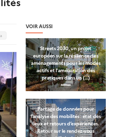
lités
VOIR AUSSI
ma
Streets 2030, un projet
européen sur la résilience des
aménagements pour les modes
actifs et l'amélioration des
pratiques dans un (…)
Partage de données pour
l’analyse des mobilités : état des
lieux et retours d’expériences.
Retour sur le rendez-vous