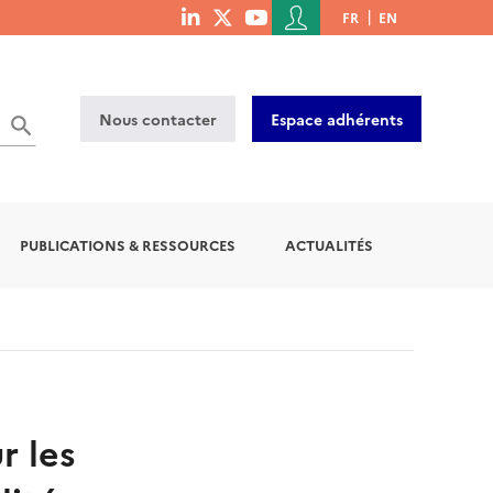
Menu
FR
EN
menu
du
social
compte
links
de
Nous contacter
Espace adhérents
l'utilisateur
PUBLICATIONS & RESSOURCES
ACTUALITÉS
r les