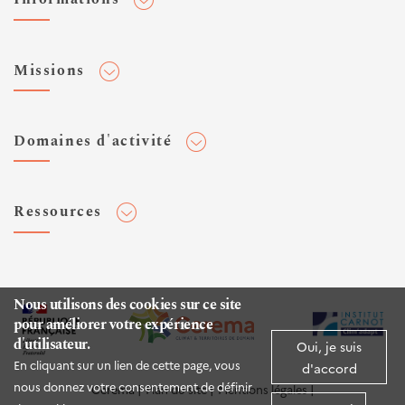
Adhérer au Cerema
Missions
Toute l'actualité
Agenda et événements
Conseiller & Concevoir
Domaines d'activité
Flux RSS
Elaborer, Diffuser & Animer
Réseaux sociaux
Rechercher & Innover
Aménagement et stratégies territoriales
Veilles et newsletters
Ressources
Normalisation
Bâtiment
Expertises Territoires
Mobilités
Plateforme de données ouvertes
Editions
Infrastructures de transport
Espace presse
Rapports d'étude
Nous utilisons des cookies sur ce site
Environnement et risques
pour améliorer votre expérience
Publications HAL
d'utilisateur.
Mer et littoral
Oui, je suis
Documentation routière (DTRF)
En cliquant sur un lien de cette page, vous
d'accord
Logiciels & apps
nous donnez votre consentement de définir
Cerema
Plan du site
Mentions légales