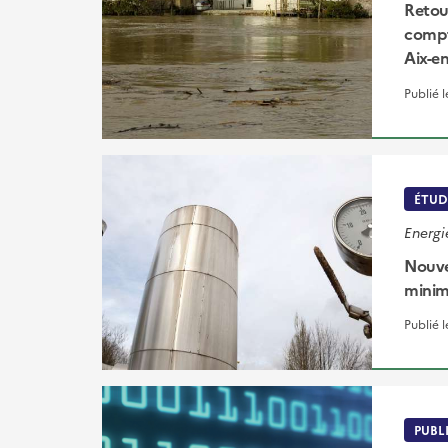
Retour
compt
Aix-e
Publié 
ÉTUD
Energi
Nouve
minim
Publié 
PUBL