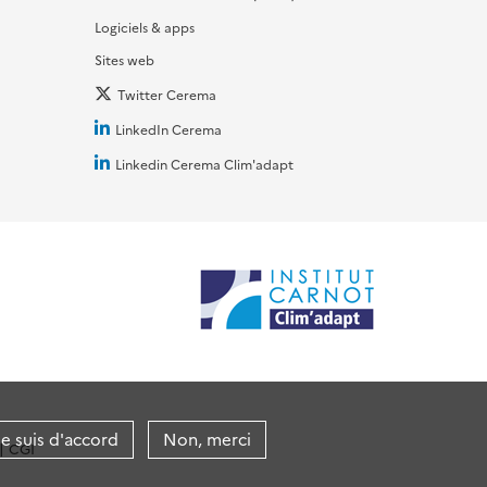
Logiciels & apps
Sites web
Twitter Cerema
LinkedIn Cerema
Linkedin Cerema Clim'adapt
je suis d'accord
Non, merci
CGI