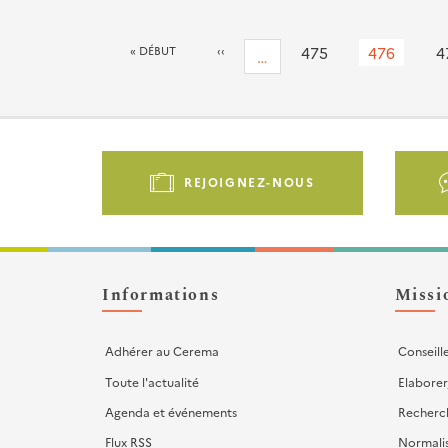
Pagination
PREMIÈRE
« DÉBUT
PAGE
‹‹
Page
475
Page
476
P
4
…
PAGE
PRÉCÉDENTE
courante
Pied
de
REJOIGNEZ-NOUS
page
-
Liens
d'actions
Informations
Missi
Adhérer au Cerema
Conseill
Toute l'actualité
Elaborer
Agenda et événements
Recherc
Flux RSS
Normali