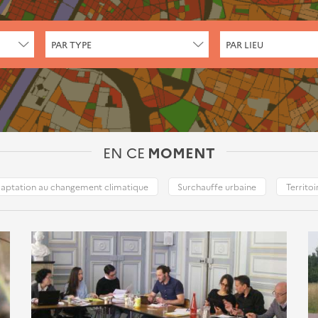
CHERCHER
CHERCHER
PAR TYPE
PAR LIEU
PAR
PAR
TYPE
LIEU
EN CE
MOMENT
aptation au changement climatique
Surchauffe urbaine
Territoi