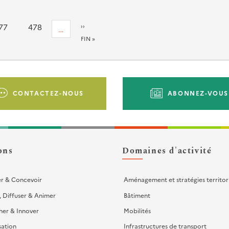
age
77
Page
478
PAGE
››
…
SUIVANTE
DERNIÈRE
FIN »
PAGE
CONTACTEZ-NOUS
ABONNEZ-VOUS
ons
Domaines d'activité
er & Concevoir
Aménagement et stratégies territor
, Diffuser & Animer
Bâtiment
her & Innover
Mobilités
sation
Infrastructures de transport