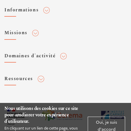
Informations
Adhérer au Cerema
Missions
Toute l'actualité
Agenda et événements
Conseiller & Concevoir
Domaines d'activité
Flux RSS
Elaborer, Diffuser & Animer
Réseaux sociaux
Rechercher & Innover
Aménagement et stratégies territoriales
Veilles et newsletters
Ressources
Normalisation
Bâtiment
Expertises Territoires
Mobilités
Plateforme de données ouvertes
Editions
Infrastructures de transport
Espace presse
Rapports d'étude
Nous utilisons des cookies sur ce site
Environnement et risques
pour améliorer votre expérience
Publications HAL
d'utilisateur.
Mer et littoral
Oui, je suis
Documentation routière (DTRF)
En cliquant sur un lien de cette page, vous
d'accord