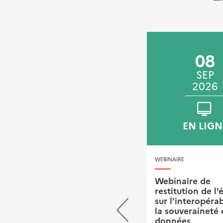
22
08
SEP
SEP
2026
2026
VILLEURBANNE
EN LIGN
JOURNÉE TECHNIQUE
WEBINAIRE
Rendez-vous annuel de
Webinaire de
l'Observatoire national
restitution de l'
des Contrats de
sur l'interopérab
Performance
la souveraineté 
Energétique (ONCPE)
données