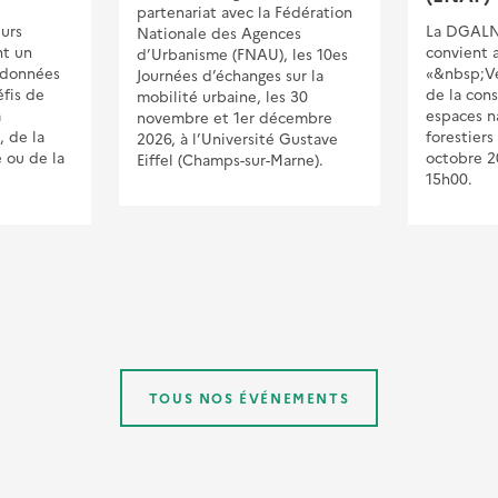
partenariat avec la Fédération
eurs
La DGALN
Nationale des Agences
nt un
convient 
d’Urbanisme (FNAU), les 10es
 données
«&nbsp;Ver
Journées d’échanges sur la
fis de
de la con
mobilité urbaine, les 30
a
espaces na
novembre et 1er décembre
, de la
forestiers
2026, à l’Université Gustave
e ou de la
octobre 2
Eiffel (Champs-sur-Marne).
15h00.
TOUS NOS ÉVÉNEMENTS