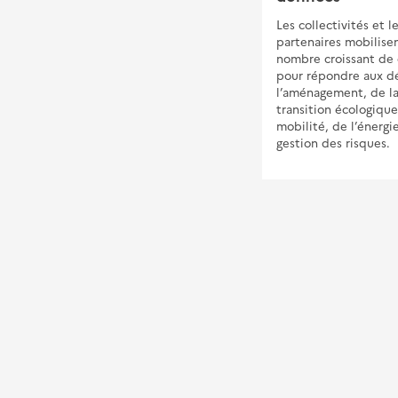
Favoriser le déploiement des
Les collectivités et l
Contrats de Performance
partenaires mobilise
Energétique publics&nbsp;
nombre croissant de
pour répondre aux dé
l’aménagement, de l
transition écologique
mobilité, de l’énergi
gestion des risques.