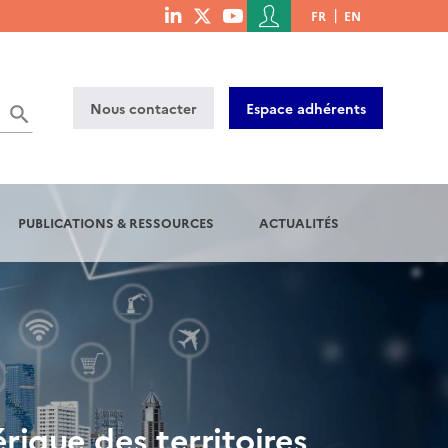
Menu
FR
EN
menu
du
social
compte
links
de
Nous contacter
Espace adhérents
l'utilisateur
PUBLICATIONS & RESSOURCES
ACTUALITÉS
rique des territoires