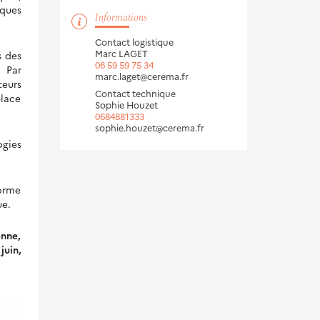
iques
Informations
Contact logistique
Marc LAGET
s des
06 59 59 75 34
. Par
marc.laget@cerema.fr
teurs
Contact technique
place
Sophie Houzet
0684881333
sophie.houzet@cerema.fr
ogies
forme
ue.
enne,
juin,