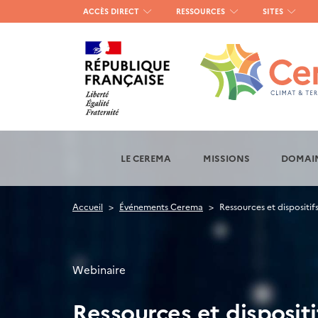
Menu
ACCÈS DIRECT
RESSOURCES
SITES
haut
gauche
LE CEREMA
MISSIONS
DOMAIN
Accueil
Événements Cerema
Ressources et dispositifs
Webinaire
Ressources et dispositi