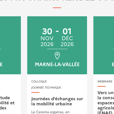
30
01
NOV
DÉC
2026
2026
E
MARNE-LA-VALLÉE
COLLOQUE
WEBINAIRE
JOURNÉE TECHNIQUE
Vers un 
étude
la con
Journées d'échanges sur
ilité et
espaces
la mobilité urbaine
des
agricole
Le Cerema organise, en
(ENAF)