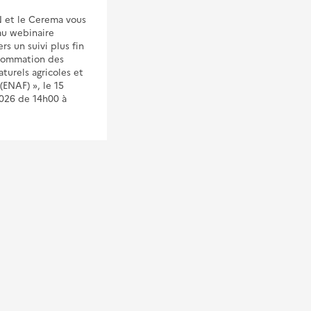
ouest organise une formation à
 et le Cerema vous
l'outil UrbanSIMUl les 4 et 5
au webinaire
novembre 2026.Destinée aux
s un suivi plus fin
acteurs publics et
sommation des
professionnels de
turels agricoles et
l’aménagement, cette
 (ENAF) », le 15
formation vous permettra de
026 de 14h00 à
prendre pleinement en main
l’outil UrbanSIMUL, véritable
allié pour