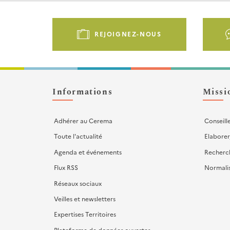
Pied
de
REJOIGNEZ-NOUS
page
-
Liens
d'actions
Informations
Missi
Adhérer au Cerema
Conseill
Toute l'actualité
Elaborer
Agenda et événements
Recherc
Flux RSS
Normali
Réseaux sociaux
Veilles et newsletters
Expertises Territoires
Plateforme de données ouvertes