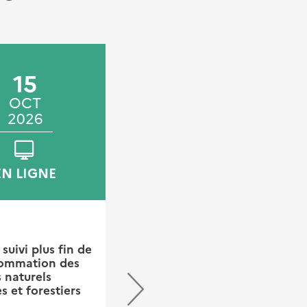
15
04
05
OCT
NOV
NOV
2026
2026
2026
EN LIGNE
SAINT-MÉDARD-EN-
JALLES
FORMATION
suivi plus fin de
sommation des
Formation UrbanSIMUL
 naturels
- St-Medard-en-Jalles
s et forestiers
La direction territoriale sud-