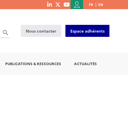
Menu
FR
EN
menu
du
social
compte
links
de
Nous contacter
Espace adhérents
l'utilisateur
PUBLICATIONS & RESSOURCES
ACTUALITÉS