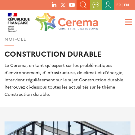
Menu
FR
EN
menu
du
RECHERCHER UN MOT-CLÉ, UNE PUBLICATION, ETC.
social
compte
links
de
QUE RECHERCHEZ-VOUS ?
OK
l'utilisateur
MOT-CLÉ
CONSTRUCTION DURABLE
Le Cerema, en tant qu'expert sur les problématiques
d'environnement, d'infrastructure, de climat et d'énergie,
intervient régulièrement sur le sujet Construction durable.
Retrouvez ci-dessous toutes les actualités sur le thème
Construction durable.