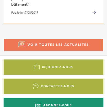
bâtiment"
Publié le 17/08/2017
VOIR TOUTES LES ACTUALITÉS
Pied
de
REJOIGNEZ-NOUS
page
-
Liens
CONTACTEZ-NOUS
d'actions
ABONNEZ-VOUS