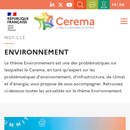
Menu
FR
EN
menu
du
RECHERCHER UN MOT-CLÉ, UNE PUBLICATION, ETC.
social
compte
links
de
QUE RECHERCHEZ-VOUS ?
OK
l'utilisateur
MOT-CLÉ
ENVIRONNEMENT
Le thème Environnement est une des problématiques sur
lesquelles le Cerema, en tant qu'expert sur les
problématiques d'environnement, d'infrastructure, de climat
et d'énergie, vous propose de vous accompagner. Retrouvez
ci-dessous toutes les actualités sur le thème Environnement.