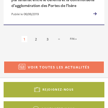
d'agglomération des Portes de l'Isère
Publié le 06/06/2019
Pagination
Page
1
Page
2
Page
3
PAGE
››
DERNIÈRE
FIN »
SUIVANTE
PAGE
courante
VOIR TOUTES LES ACTUALITÉS
Pied
de
REJOIGNEZ-NOUS
page
-
Liens