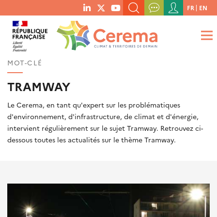
Menu
FR
EN
menu
du
RECHERCHER UN MOT-CLÉ, UNE PUBLICATION, ETC.
social
compte
links
de
QUE RECHERCHEZ-VOUS ?
OK
l'utilisateur
MOT-CLÉ
TRAMWAY
Le Cerema, en tant qu'expert sur les problématiques
d'environnement, d'infrastructure, de climat et d'énergie,
intervient régulièrement sur le sujet Tramway. Retrouvez ci-
dessous toutes les actualités sur le thème Tramway.