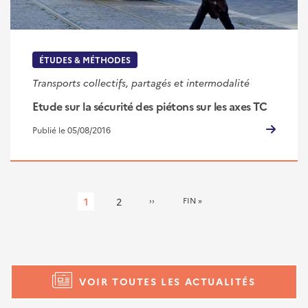
ÉTUDES & MÉTHODES
Transports collectifs, partagés et intermodalité
Etude sur la sécurité des piétons sur les axes TC
Publié le 05/08/2016
Pagination
Page
1
Page
2
PAGE
››
DERNIÈRE
FIN »
SUIVANTE
PAGE
courante
VOIR TOUTES LES ACTUALITÉS