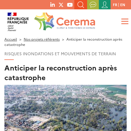
Menu
FR
EN
menu
du
RECHERCHER UN MOT-CLÉ, UNE PUBLICATION, ETC.
social
compte
links
de
QUE RECHERCHEZ-VOUS ?
OK
l'utilisateur
Accueil
Nos projets référents
Anticiper la reconstruction après
catastrophe
RISQUES INONDATIONS ET MOUVEMENTS DE TERRAIN
Anticiper la reconstruction après
catastrophe