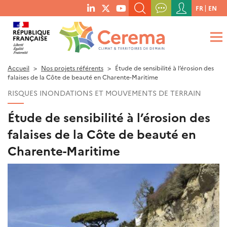
Menu
FR
EN
menu
du
RECHERCHER UN MOT-CLÉ, UNE PUBLICATION, ETC.
social
compte
links
de
QUE RECHERCHEZ-VOUS ?
OK
l'utilisateur
Accueil
Nos projets référents
Étude de sensibilité à l’érosion des
falaises de la Côte de beauté en Charente-Maritime
RISQUES INONDATIONS ET MOUVEMENTS DE TERRAIN
Étude de sensibilité à l’érosion des
falaises de la Côte de beauté en
Charente-Maritime