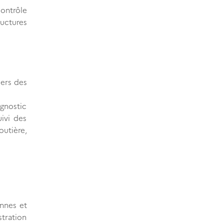
ontrôle
ructures
iers des
agnostic
ivi des
outière,
ennes et
stration