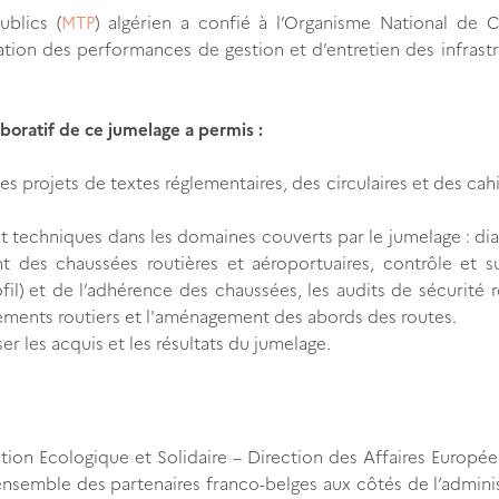
ublics (
MTP
) algérien a confié à l’Organisme National de C
ation des performances de gestion et d’entretien des infrast
aboratif de ce jumelage a permis :
 projets de textes réglementaires, des circulaires et des cah
t techniques dans les domaines couverts par le jumelage : di
des chaussées routières et aéroportuaires, contrôle et su
ofil) et de l’adhérence des chaussées, les audits de sécurité r
ements routiers et l'aménagement des abords des routes.
r les acquis et les résultats du jumelage.
ition Ecologique et Solidaire – Direction des Affaires Europé
’ensemble des partenaires franco-belges aux côtés de l’admini