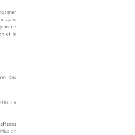
mpagner
hniques
rganisme
on et la
ion des
018. Le
affaires
 Mission