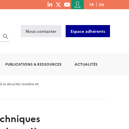
Menu
FR
EN
menu
du
social
compte
links
de
Nous contacter
Espace adhérents
l'utilisateur
OK
PUBLICATIONS & RESSOURCES
ACTUALITÉS
la sécurité routière et
echniques