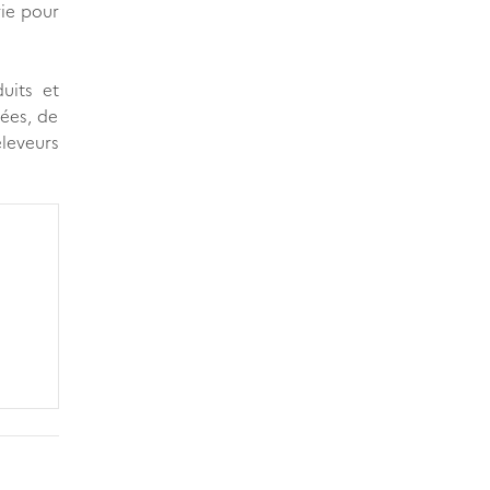
rie pour
uits et
sées, de
eleveurs