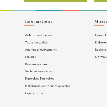
-
Liens
d'actions
Informations
Missi
Adhérer au Cerema
Conseill
Toute l'actualité
Elaborer
Agenda et événements
Recherc
Flux RSS
Normali
Réseaux sociaux
Veilles et newsletters
Expertises Territoires
Plateforme de données ouvertes
Espace presse