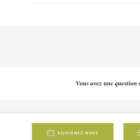
Vous avez une question s
Pied
de
REJOIGNEZ-NOUS
page