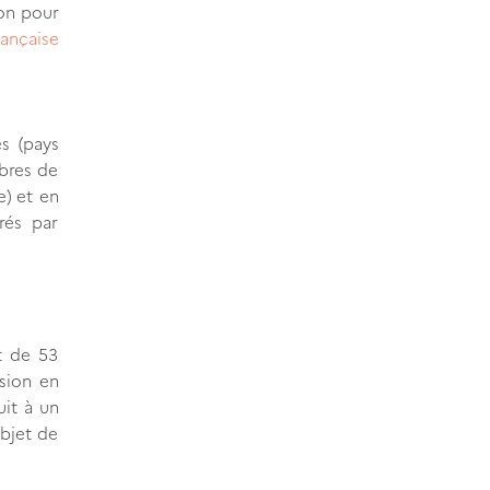
ion pour
ançaise
s (pays
mbres de
e) et en
urés par
t de 53
sion en
it à un
objet de