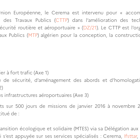
Union Européenne, le Cerema est intervenu pour « acco
 des Travaux Publics (
CTTP
) dans l’amélioration des tec
curité routière et aéroportuaire » (
DZ/21
). Le CTTP est l’o
ux Publics (
MTP
) algérien pour la conception, la constructi
r à fort trafic (Axe 1)
e de sécurité, d’aménagement des abords et d’homologat
2)
s infrastructures aéroportuaires (Axe 3)
ts sur 500 jours de missions de janvier 2016 à novembre 2
titué de :
Transition écologique et solidaire (MTES) via sa Délégation aux 
ui s’est appuyée sur ses services spécialisés : Cerema,
Ifsttar
,