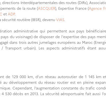
, directions Interdépartementales des routes (DIRs), Associat
uipements de la route (
ASCQUER
), Expertise France (
Agence fr
C
et
ADP
.
la sécurité routière (IBSR), devenu
VIAS
.
ation administrative qui permettent aux pays bénéficiaire
t pays du voisinage) de disposer de l'expertise des pays me
ngagé dans trois autres jumelages européens au Maroc (Energi
s / Transport urbain). Les aspects administratifs étant ass
urant de 129 000 km, d’un réseau autoroutier de 1 145 km e
ié au développement du réseau routier est en pleine expan
mique. Cependant, l’augmentation constante du trafic condu
 4 530 décès en 2013. La sécurité aéroportuaire fait aussi l’