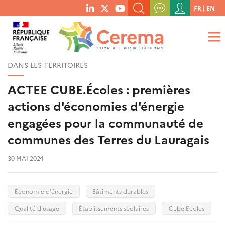
Menu
FR
EN
menu
du
RECHERCHER UN MOT-CLÉ, UNE PUBLICATION, ETC.
social
compte
links
de
QUE RECHERCHEZ-VOUS ?
OK
l'utilisateur
DANS LES TERRITOIRES
ACTEE CUBE.Écoles : premières
actions d'économies d'énergie
engagées pour la communauté de
communes des Terres du Lauragais
30 MAI 2024
Économie d'énergie
Bâtiments durables
Qualité d'usage
Établissements scolaires
Cube.Ecoles