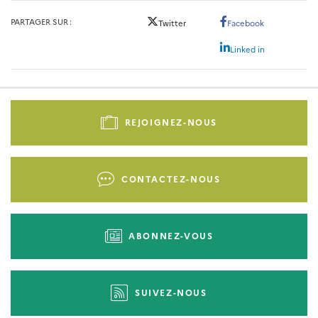
PARTAGER SUR
Twitter
Facebook
Linked in
Pied
de
REJOIGNEZ-NOUS
page
-
Liens
CONTACTEZ-NOUS
d'actions
ABONNEZ-VOUS
SUIVEZ-NOUS