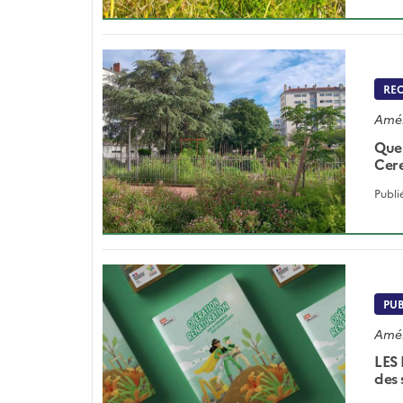
RE
Amén
Quel
Cere
Publi
PU
Amén
LES 
des 