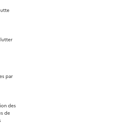
lutte
lutter
es par
tion des
es de
s