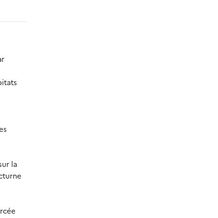
ar
itats
es
ur la
cturne
orcée