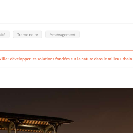
sité
Trame noire
Aménagement
ille : développer les solutions fondées sur la nature dans le milieu urbain