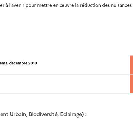
iser à l’avenir pour mettre en œuvre la réduction des nuisances
erema, décembre 2019
ent
U
rbain,
B
iodiversité,
E
clairage
) :