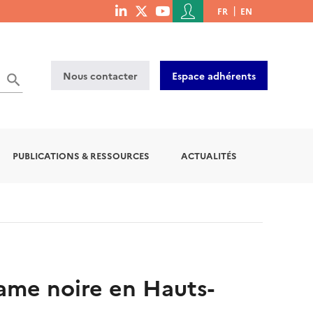
Menu
FR
EN
menu
du
social
compte
links
de
Nous contacter
Espace adhérents
l'utilisateur
PUBLICATIONS & RESSOURCES
ACTUALITÉS
trame noire en Hauts-