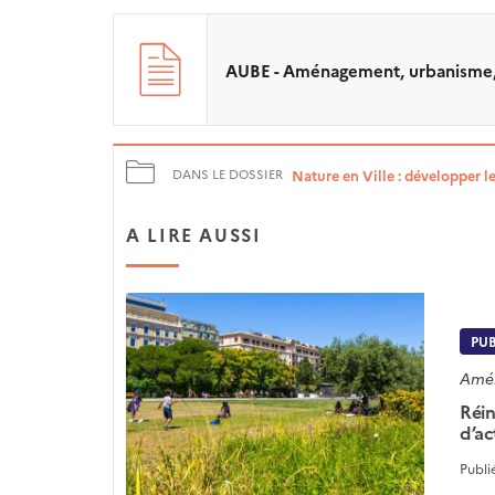
AUBE - Aménagement, urbanisme, b
Nature en Ville : développer l
DANS LE DOSSIER
A LIRE AUSSI
PU
Amén
Réin
d’ac
Publi