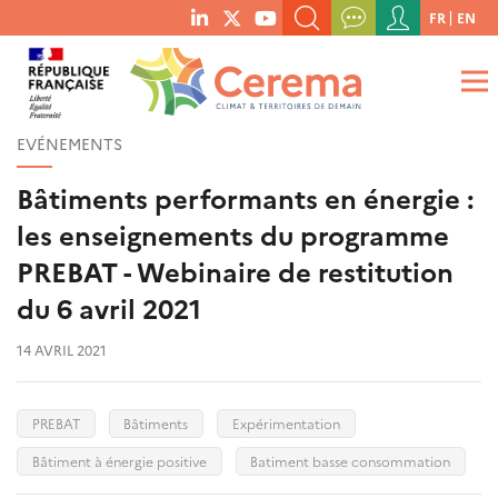
Menu
FR
EN
menu
du
RECHERCHER UN MOT-CLÉ, UNE PUBLICATION, ETC.
social
compte
links
de
QUE RECHERCHEZ-VOUS ?
OK
l'utilisateur
EVÉNEMENTS
Bâtiments performants en énergie :
les enseignements du programme
PREBAT - Webinaire de restitution
du 6 avril 2021
14 AVRIL 2021
PREBAT
Bâtiments
Expérimentation
Bâtiment à énergie positive
Batiment basse consommation