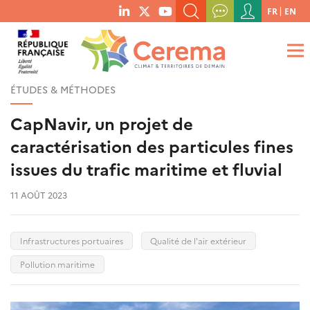
Menu
FR
EN
menu
du
RECHERCHER UN MOT-CLÉ, UNE PUBLICATION, ETC.
social
compte
links
de
QUE RECHERCHEZ-VOUS ?
OK
l'utilisateur
ÉTUDES & MÉTHODES
CapNavir, un projet de
caractérisation des particules fines
issues du trafic maritime et fluvial
11 AOÛT 2023
Infrastructures portuaires
Qualité de l'air extérieur
Pollution maritime