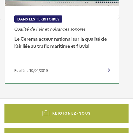
DANS LES TERRITOIRES
Qualité de l'air et nuisances sonores
Le Cerema acteur national sur la qualité de
l’air liée au trafic maritime et fluvial
Publié le 10/04/2019
Pied
de
REJOIGNEZ-NOUS
page
-
Liens