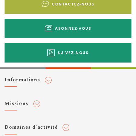
CONTACTEZ-NOUS
d'actions
ABONNEZ-VOUS
SUIVEZ-NOUS
Informations
Adhérer au Cerema
Missions
Toute l'actualité
Agenda et événements
Conseiller & Concevoir
Domaines d'activité
Flux RSS
Elaborer, Diffuser & Animer