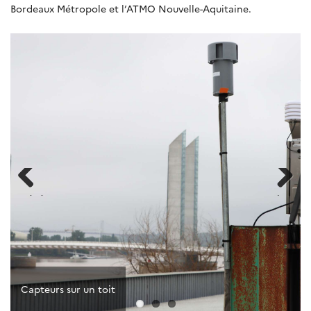
Bordeaux Métropole et l’ATMO Nouvelle-Aquitaine.
Précédent
Suivant
Capteurs sur un toit
Capteurs sur le pont Chaban-Delmas
Panache de fumée