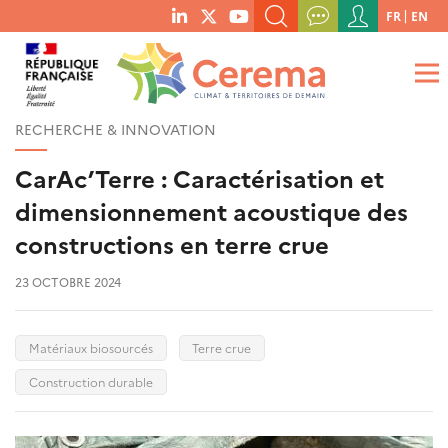
Menu
FR
EN
menu
du
RECHERCHER UN MOT-CLÉ, UNE PUBLICATION, ETC.
social
compte
links
de
QUE RECHERCHEZ-VOUS ?
OK
l'utilisateur
RECHERCHE & INNOVATION
CarAc’Terre : Caractérisation et
dimensionnement acoustique des
constructions en terre crue
23 OCTOBRE 2024
Matériaux biosourcés
Terre crue
Construction durable