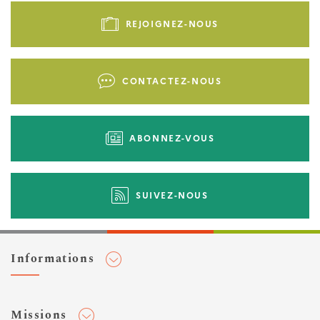
de
REJOIGNEZ-NOUS
page
-
Liens
CONTACTEZ-NOUS
d'actions
ABONNEZ-VOUS
SUIVEZ-NOUS
Informations
Adhérer au Cerema
Missions