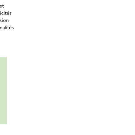
et
cités
ssion
nalités