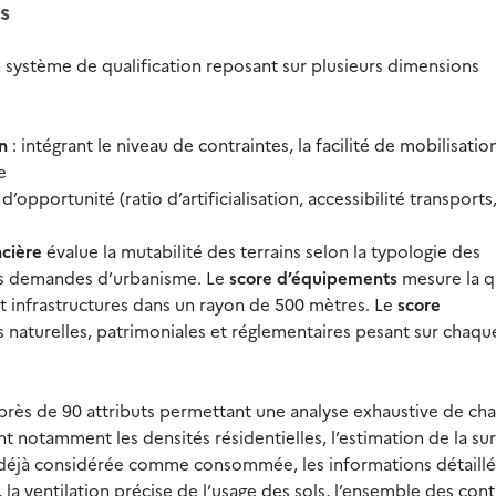
s
système de qualification reposant sur plusieurs dimensions
n
: intégrant le niveau de contraintes, la facilité de mobilisation
e
d’opportunité (ratio d’artificialisation, accessibilité transports
ncière
évalue la mutabilité des terrains selon la typologie des
les demandes d’urbanisme. Le
score d’équipements
mesure la q
t infrastructures dans un rayon de 500 mètres. Le
score
s naturelles, patrimoniales et réglementaires pesant sur chaqu
r près de 90 attributs permettant une analyse exhaustive de ch
 notamment les densités résidentielles, l’estimation de la su
e déjà considérée comme consommée, les informations détaillé
, la ventilation précise de l’usage des sols, l’ensemble des cont