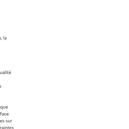
, la
,
ualité
e
aque
rface
es sur
raintes