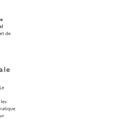
te
el
et de
ale
 Le
 les
pratique
ur