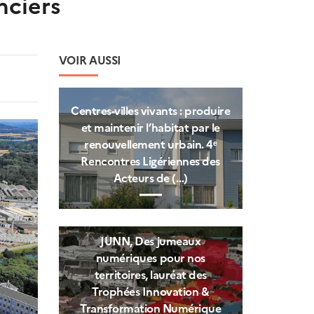
nciers
VOIR AUSSI
Centres‑villes vivants : produire
et maintenir l’habitat par le
renouvellement urbain. 4ᵉ
Rencontres Ligériennes des
Acteurs de (…)
JUNN, Des jumeaux
numériques pour nos
territoires, lauréat des
Trophées Innovation &
Transformation Numérique