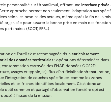
ercle personnalisé sur UrbanSimul, offrant une
interface privée 
ette approche permet non seulement l’adaptation aux spécifi
diées selon les besoins des acteurs, même après la fin de la mi
 organisée pour assurer la bonne prise en main des fonction
eurs partenaires (SCOT, EPF…)
tation de l’outil s’est accompagnée d’un
enrichissement
ntiel des données territoriales
: opérations déterminées dans
H, consommation carroyée des ENAF, données OCS2D
ture, usages et typologie), flux d’artificialisation/renaturation,
que l’intégration de couches spécifiques comme les zones
rielles et les friches identifiées localement. C’est donc un
ble outil commun et partagé d’observation foncière qui est
proposé à l’issue de la mission.