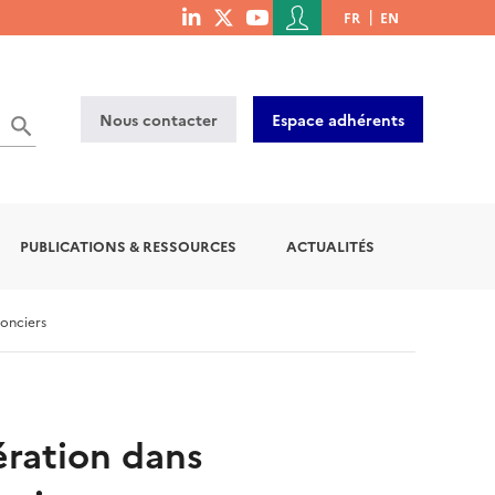
Menu
FR
EN
menu
du
social
compte
links
de
Nous contacter
Espace adhérents
l'utilisateur
PUBLICATIONS & RESSOURCES
ACTUALITÉS
fonciers
ration dans