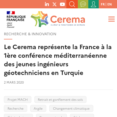
Menu
FR
EN
menu
du
RECHERCHER UN MOT-CLÉ, UNE PUBLICATION, ETC.
social
compte
links
de
QUE RECHERCHEZ-VOUS ?
OK
l'utilisateur
RECHERCHE & INNOVATION
Le Cerema représente la France à la
1ère conférence méditerranéenne
des jeunes ingénieurs
géotechniciens en Turquie
2 MARS 2020
Projet MACH
Retrait et gonflement des sols
Recherche
Argile
Changement climatique