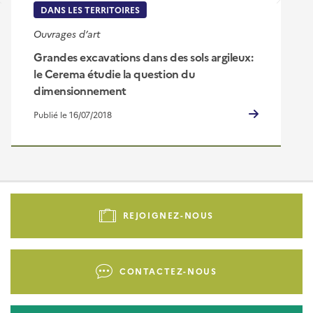
DANS LES TERRITOIRES
Ouvrages d’art
Grandes excavations dans des sols argileux:
le Cerema étudie la question du
dimensionnement
Publié le 16/07/2018
Pied
de
REJOIGNEZ-NOUS
page
-
Liens
CONTACTEZ-NOUS
d'actions