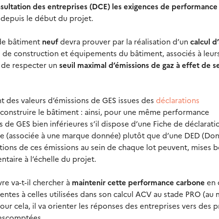
nsultation des entreprises (DCE) les exigences de performance
é depuis le début du projet.
 de bâtiment
neuf
devra prouver par la réalisation d’un
calcul d
s de construction et équipements du bâtiment, associés à leur
t de respecter un
seuil maximal d’émissions de gaz à effet de s
t des valeurs d’émissions de GES issues des
déclarations
construire le bâtiment : ainsi, pour une même performance
 de GES bien inférieures s’il dispose d’une Fiche de déclarati
elle (associée à une marque donnée) plutôt que d’une DED (Do
tions de ces émissions au sein de chaque lot peuvent, mises b
taire à l’échelle du projet.
re va-t-il chercher à
maintenir cette performance carbone
en 
ntes à celles utilisées dans son calcul ACV au stade PRO (au
our cela, il va orienter les réponses des entreprises vers des 
 escomptées.