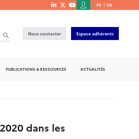
Menu
FR
EN
menu
du
social
compte
links
de
Nous contacter
Espace adhérents
l'utilisateur
PUBLICATIONS & RESSOURCES
ACTUALITÉS
2020 dans les