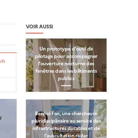
VOIR AUSSI
Un prototype d'outil de
pilotage pour accompagner
ufs
l'ouverture nocturne des
fenêtres dans les bâtiments
publics
Benhui Fan, une chercheure
pluridisciplinaire au service des
infrastructures durables et de
l'auscultation radar