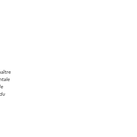
s
maître
ntale
de
 du