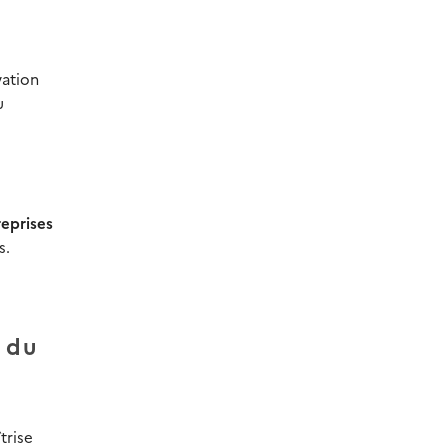
vation
u
reprises
s.
 du
trise