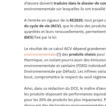
d’œuvre doivent
traduire dans le dossier de co
environnementale sur lesquelles ils ont travaill
A l’entrée en vigueur de la
RE2020
, tout projet
du cycle de vie (ACV)
, que le choix des produit
quantités et leurs renouvellements, permetten
(GES)
fixé par la loi.
Le résultat de ce calcul ACV dépend grandemen
environnementales
[1] des
produits choisis
pour 
thermique, un isolant pourra avoir des émissions
environnementale et sanitaire (FDES) individu
Environnementale par Défaut). Les infimes varia
bout, compromettre le respect du seuil réglemen
Ainsi, dans sa rédaction du DCE, le maître d’œuv
les produits disposant de performances équivale
pour les 20% de produits les plus impactants). P
disposant des déclarations environnementales