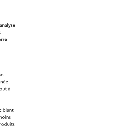
’analyse
s
erre
on
nnée
out à
ciblant
 moins
produits