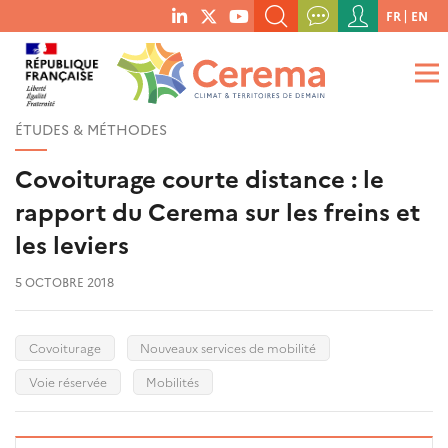
Menu
FR
EN
menu
du
RECHERCHER UN MOT-CLÉ, UNE PUBLICATION, ETC.
social
compte
links
de
QUE RECHERCHEZ-VOUS ?
OK
l'utilisateur
ÉTUDES & MÉTHODES
Covoiturage courte distance : le
rapport du Cerema sur les freins et
les leviers
5 OCTOBRE 2018
Covoiturage
Nouveaux services de mobilité
Voie réservée
Mobilités