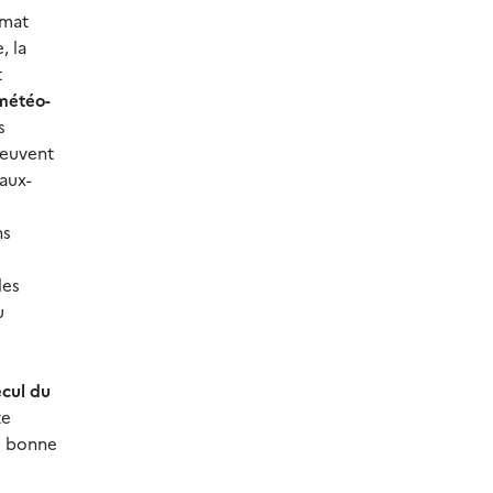
imat
, la
t
météo-
s
peuvent
aux-
ns
les
u
ecul du
te
ne bonne