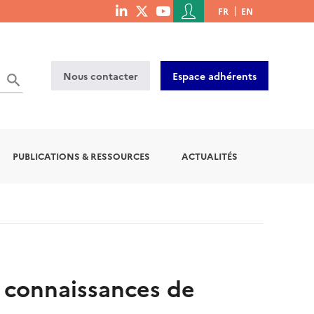
Menu
FR
EN
menu
du
social
compte
links
de
Nous contacter
Espace adhérents
l'utilisateur
PUBLICATIONS & RESSOURCES
ACTUALITÉS
s connaissances de