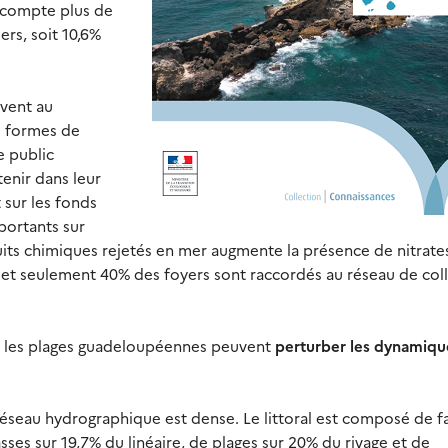
compte plus de
rs, soit 10,6%
uvent au
s formes de
e public
tenir dans leur
 sur les fonds
portants sur
duits chimiques rejetés en mer augmente la présence de nitrates
et seulement 40% des foyers sont raccordés au réseau de col
 les plages guadeloupéennes peuvent
perturber les dynamiqu
 réseau hydrographique est dense. Le littoral est composé de fa
ses sur 19,7% du linéaire, de plages sur 20% du rivage et de