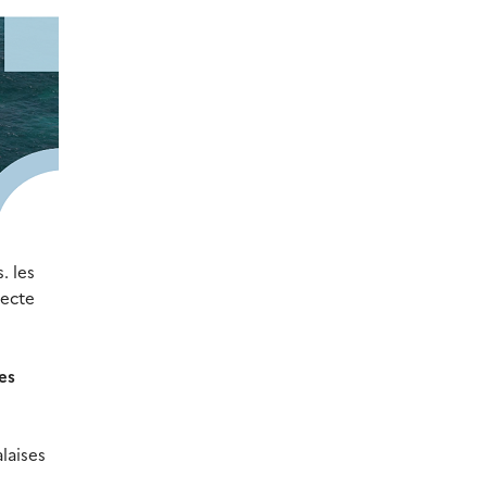
. les
lecte
es
laises