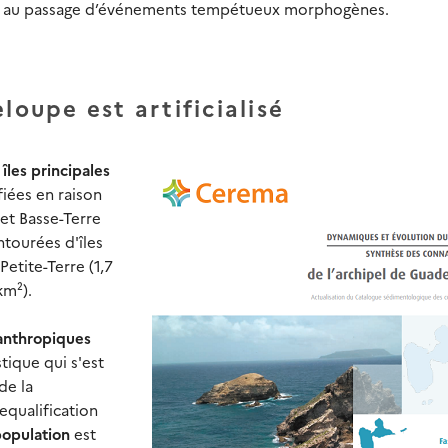
s au passage d’événements tempétueux morphogènes.
loupe est artificialisé
 îles principales
fiées en raison
 et Basse-Terre
ntourées d'îles
 Petite-Terre (1,7
km²).
anthropiques
stique qui s'est
de la
equalification
opulation
est