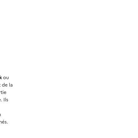
k
ou
 de la
rtie
 Ils
n
nés.