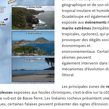
géographique et de son cl
tropical insulaire et humide
Guadeloupe est égalemen
exposée aux
événements 
marins extrêmes
(tempête
tropicales, cyclones), qui 
provoquer des dégâts soci
économiques et
environnementaux. Certai
séismes peuvent
également intervenir dans 
mécanismes d’évolution d
littoral.
Les principales zones de
r
bleuses
exposées aux houles chroniques, c’est-à-dire sur la cô
te sud-est de Basse-Terre. Les linéaires rocheux présentent u
es, certaines falaises peuvent présenter des signes d’érosion.