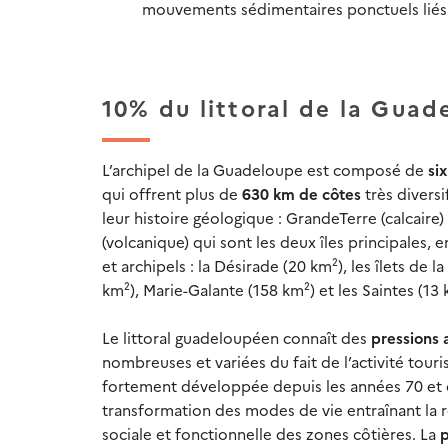
mouvements sédimentaires ponctuels lié
10% du littoral de la Guade
L’archipel de la Guadeloupe est composé de
six
qui offrent plus de
630 km de côtes
très diversi
leur histoire géologique : GrandeTerre (calcaire)
(volcanique) qui sont les deux îles principales, e
et archipels : la Désirade (20 km²), les îlets de la
km²), Marie-Galante (158 km²) et les Saintes (13 
Le littoral guadeloupéen connaît des
pressions 
nombreuses et variées du fait de l’activité touri
fortement développée depuis les années 70 et 
transformation des modes de vie entraînant la r
sociale et fonctionnelle des zones côtières. La
p