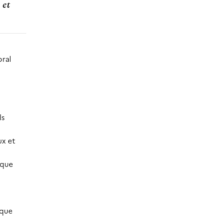
 et
oral
ls
ux et
 que
 que