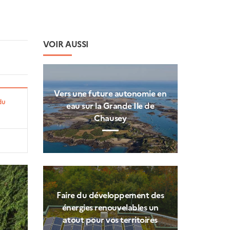
VOIR AUSSI
Vers une future autonomie en
du
eau sur la Grande Ile de
Chausey
Faire du développement des
énergies renouvelables un
atout pour vos territoires