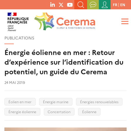
Menu
FR
EN
menu
du
RECHERCHER UN MOT-CLÉ, UNE PUBLICATION, ETC.
social
compte
links
de
QUE RECHERCHEZ-VOUS ?
OK
l'utilisateur
PUBLICATIONS
Énergie éolienne en mer : Retour
d’expérience sur l’identification du
potentiel, un guide du Cerema
24 MAI 2019
Éolien en mer
Énergie marine
Énergies renouvelables
Énergie éolienne
Concertation
Éolienne