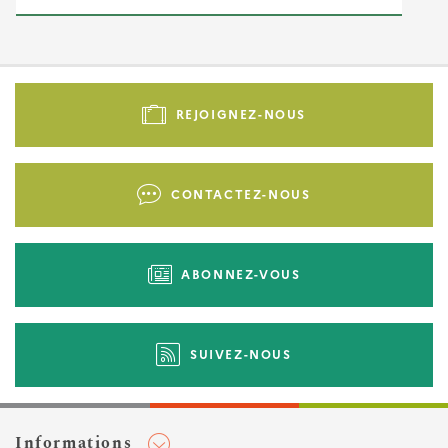
Pied
de
REJOIGNEZ-NOUS
page
-
Liens
CONTACTEZ-NOUS
d'actions
ABONNEZ-VOUS
SUIVEZ-NOUS
Informations