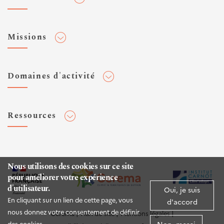
Adhérer au Cerema
Missions
Toute l'actualité
Agenda et événements
Conseiller & Concevoir
Domaines d'activité
Flux RSS
Elaborer, Diffuser & Animer
Réseaux sociaux
Rechercher & Innover
Aménagement et stratégies territoriales
Veilles et newsletters
Ressources
Normalisation
Bâtiment
Expertises Territoires
Mobilités
Plateforme de données ouvertes
Editions
Infrastructures de transport
Espace presse
Rapports d'étude
Nous utilisons des cookies sur ce site
Environnement et risques
pour améliorer votre expérience
Publications HAL
d'utilisateur.
Mer et littoral
Oui, je suis
Documentation routière (DTRF)
En cliquant sur un lien de cette page, vous
d'accord
Logiciels & apps
nous donnez votre consentement de définir
Cerema
Plan du site
Mentions légales
des cookies.