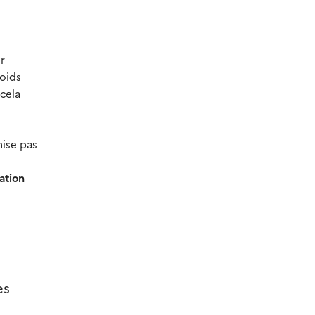
r
poids
 cela
mise pas
ation
es