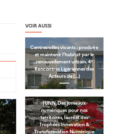
VOIR AUSSI
Centres‑villes vivants : produire
et maintenir l’habitat par le
renouvellement urbain. 4ᵉ
Rencontres Ligériennes des
Acteurs de (…)
JUNN, Des jumeaux
numériques pour nos
territoires, lauréat des
Trophées Innovation &
Transformation Numérique