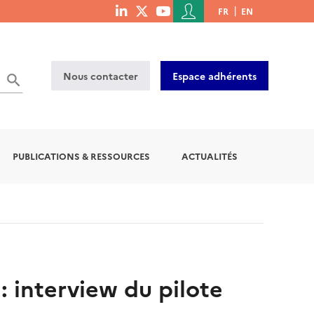
Menu
FR
EN
menu
du
social
compte
links
de
Nous contacter
Espace adhérents
l'utilisateur
PUBLICATIONS & RESSOURCES
ACTUALITÉS
 : interview du pilote