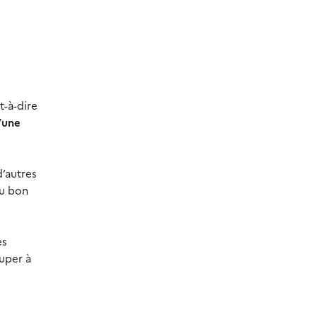
t-à-dire
’une
d’autres
au bon
es
ouper à