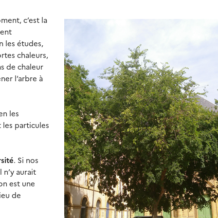
ment, c’est la
sent
n les études,
rtes chaleurs,
as de chaleur
ner l’arbre à
 en les
 les particules
sité
. Si nos
 n’y aurait
on est une
lieu de