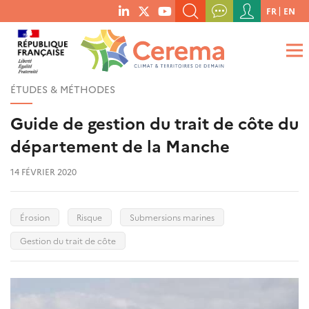
Menu
FR
EN
menu
du
RECHERCHER UN MOT-CLÉ, UNE PUBLICATION, ETC.
social
compte
links
de
QUE RECHERCHEZ-VOUS ?
OK
l'utilisateur
ÉTUDES & MÉTHODES
Guide de gestion du trait de côte du
département de la Manche
14 FÉVRIER 2020
Érosion
Risque
Submersions marines
Gestion du trait de côte