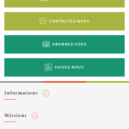
page
-
Liens
CONTACTEZ-NOUS
d'actions
ABONNEZ-VOUS
SUIVEZ-NOUS
Informations
Adhérer au Cerema
Missions
Toute l'actualité